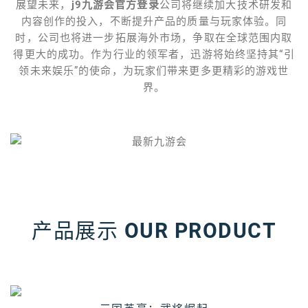
展望未来，
j9九游会官方登录
公司将继续加大技术研发和
内容创作的投入，不断提升产品的质量与玩家体验。同
时，公司也将进一步拓展海外市场，争取在全球范围内取
得更大的成功。作为行业的领军者，迅游将始终坚持其“引
领未来娱乐”的使命，为玩家们带来更多更精彩的游戏世
界。
产品展示
OUR PRODUCT