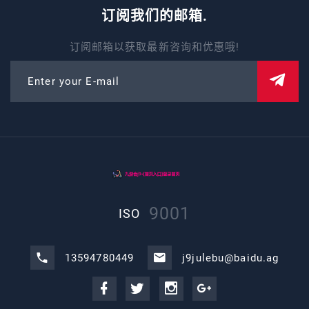
订阅我们的邮箱.
订阅邮箱以获取最新咨询和优惠哦!
Enter your E-mail
9001
ISO
13594780449
j9julebu@baidu.ag