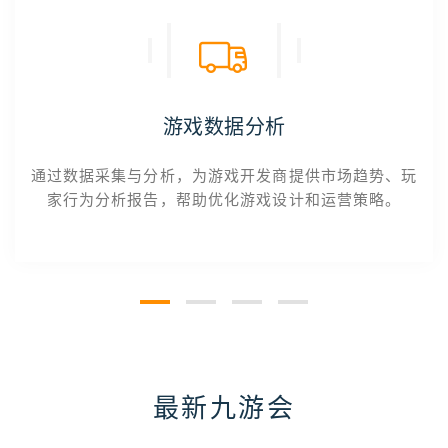
游戏数据分析
通过数据采集与分析，为游戏开发商提供市场趋势、玩
家行为分析报告，帮助优化游戏设计和运营策略。
最新九游会