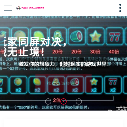
与全球玩家同屏对决，
激战无止境！
找到九游会官网