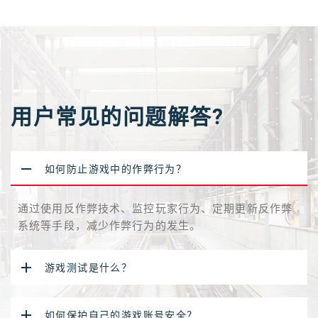
用户常见的问题解答?
如何防止游戏中的作弊行为？
通过使用反作弊技术、监控玩家行为、定期更新反作弊
系统等手段，减少作弊行为的发生。
游戏测试是什么？
如何保护自己的游戏账号安全？