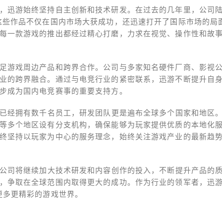
，迅游始终坚持自主创新和技术研发。在过去的几年里，公司
这些作品不仅在国内市场大获成功，还迅速打开了国际市场的局
每一款游戏的推出都经过精心打磨，力求在视觉、操作性和故
足游戏周边产品和跨界合作。公司与多家知名硬件厂商、影视
业的跨界融合。通过与电竞行业的紧密联系，迅游不断提升自
步成为国内电竞赛事的重要支持方。
已经拥有数千名员工，研发团队更是遍布全球多个国家和地区
等多个地区设有分支机构，确保能够为玩家提供优质的本地化
终坚持以玩家为中心的服务理念，始终关注游戏产业的最新趋
公司将继续加大技术研发和内容创作的投入，不断提升产品的
，争取在全球范围内取得更大的成功。作为行业的领军者，迅游
更多更精彩的游戏世界。