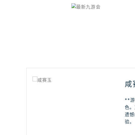
杨
咸
邹
闻
“这
**
**
“音
重要
色。
每次
乐，
停不
遗憾
就感
心跳
验。
玩。