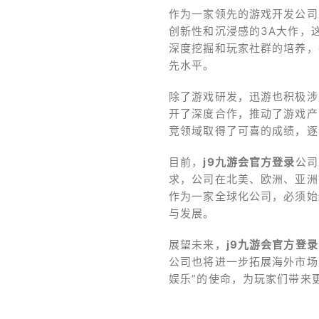
作为一家领先的游戏开发公司
创新性和沉浸感的3A大作，
深度挖掘和玩家社群的培养，
先水平。
除了游戏研发，迅游也积极涉
开了深度合作，推动了游戏产
竞领域取得了可喜的成绩，逐
目前，
j9九游会官方登录
公司
求，公司在北美、欧洲、亚洲
作为一家全球化公司，必须始
与发展。
展望未来，
j9九游会官方登录
公司也将进一步拓展海外市场
娱乐”的使命，为玩家们带来