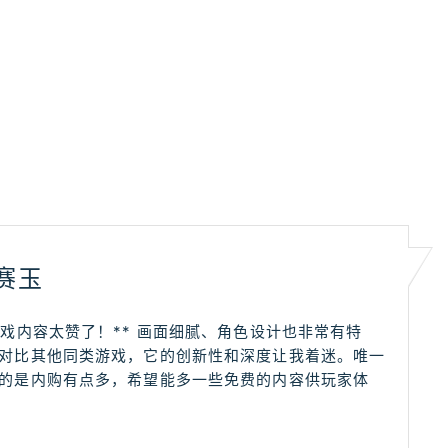
思萱
赛玉
平晓
淑颖
款游戏真是太棒了！画面精美，音效也很有代入感，最
游戏内容太赞了！** 画面细腻、角色设计也非常有特
“很久没玩到这么有挑战性的游戏了，敌人的AI很聪明，
效和配乐做得极为出色，尤其是在关键时刻的背景音
的是玩法设计非常有创意。每次玩都有新的发现，完全
对比其他同类游戏，它的创新性和深度让我着迷。唯一
都能带来新的挑战。游戏的难度逐渐提升，让人感觉成
瞬间能提升整个游戏的氛围。每次打完一个大Boss，
下来！”
的是内购有点多，希望能多一些免费的内容供玩家体
十足。唯一的遗憾是剧情有点短，但还是很值得一
都加速了！”
”**