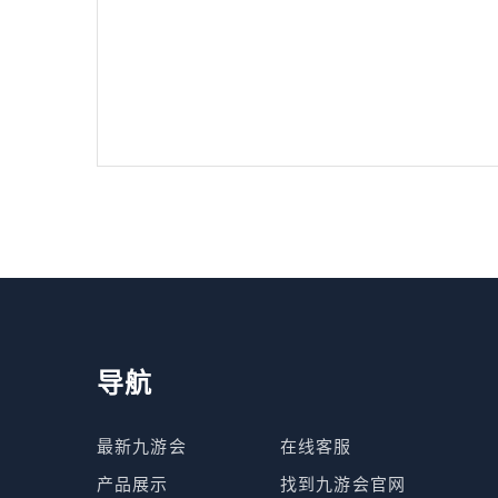
导航
最新九游会
在线客服
产品展示
找到九游会官网