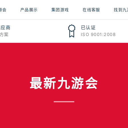
游会
产品展示
集团游戏
在线客服
找到九
供应商
已认证
方案
ISO 9001:2008
最新九游会